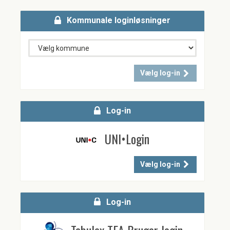
Kommunale loginløsninger
Vælg log-in
Log-in
UNI•Login
Vælg log-in
Log-in
Tabulex TEA Bruger login