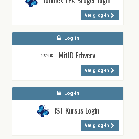
Vælg log-in
Log-in
MitID Erhverv
Vælg log-in
Log-in
IST Kursus Login
Vælg log-in